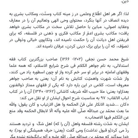
دین.
لذا: اگر هر اهل اطّلاع وعلمی در ز مینه کتاب وسنّت، ومکاتب بشری به
دیده انصاف در آنها بنگرد، محتوای وحی الهی وتعالیم آن را در معارف
وعقاید اصولی، مباین با حاصل تلاش سخت در مکاتب بشری خواهد
یافت؛ مکاتب بشری اعمّ از مکاتب فکری و ذهنی در فلسفه، که برای
فریفتن اهل دیانت آن را حکمت نامیده اند، وتکاپوی خیالی وذوقی در
تصوّف، که آن را برای بزک دینی کردن، عرفان نامیده اند.
شیخ محمد حسن نجفی (۱۲۰۲- ۱۲۶۶) صاحب بزرگترین کتاب فقه
استدلالی، به نام جواهر الکلام فی شرح شرایع الاسلام، که همه علما
وفقهای امامیّه در برابر او سر خم کرده واز او چون اسطوره یاد می کنند،
واز شدّت شهرت واهمیّت کتابش به نام آن؛ یعنی به صاحب جواهر
معروف است، کلامی در این باره دارد که یکی از فقهای ممتاز ذوالفنون
بعدازاو؛ یعنی: ملا حبیب الله شریف کاشانی (۱۲۶۲- ۱۳۴۰) آن را در کتاب
لباب الالقاب: ۹۷ به مناسبت شرح احوال ایشان از او نقل می کند:
«کان ...شدید الانکار علی فنّ الحکمه وا هل الارتیاب و کان یقول: والله
ما بعث محمّد بن عبدالله صلّی الله علیه وآله الّا لابطال الحکمه وقد منع
عن التّکلم فیها الاصحاب.»
ایشان به شدّت رشته فلسفه واهل (آن را که) اهل شکّ و تردید هستند
ردّ می کرد(و قبول نداشت) ومی گفت (یعنی: حرف همیشگی او بود): به
خدا سوگند که محمّد بن عبدالله صلّی الله علیه و آله برانگیخته نشده مگر