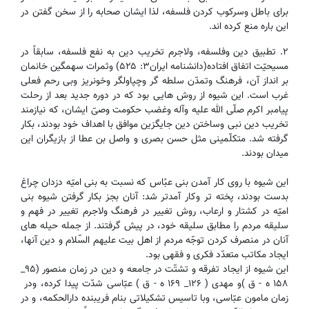
برای باطل وسرکوب کردن فلسفه، لذا ایشان صحابه را از سخن گفتن در
این باره منع کرده اند.
۲. تطبیق دین وفلسفه، ولاجرم تخریب دین به نفع فلسفه، سابقاً در
مسیحیّت اتفاق افتاده(دانشنامه ایران۳: ۵۲۵) وثمرات سهمگین خانمان
بر انداز آن، فرهنگ وتمدّن سلطه گر وچپاولگر وخونریز وبی رحم فعلی
غرب است. این شیوه از روش هایی بود که در دوره جدید بعد از رحلت
پیامبر اکرم صلّی الله علیه وآله وغضب حکومت وصیّ ایشان، که نیازمند
تخریب دین نبی وساختن دین جایگزین موافق با اهداف خود بودند، بکار
گرفته شد. متکلّمینی مثل حسن بصری و واصل بن عطا از بازیگران این
میدان بودند.
این شیوه با روی کار آمدن بنی عبًاس که نسبت به بنی امیّه دزدان چراغ
بدست بودند، پخته تر وکار آمدتر شد: آنان بجز بکار گرفتن شیوه بنی
امیّه در کشتار و ‌ارعاب، روش تغییر در فرهنگ و‌لاجرم تغییر در فهم ‌و
سلیقه مردم را مطابق سلیقه خود، در پیش گرفتند. از جمله حیله های
آنان در منصرف کردن توجّه مردم از اهل بیت علیهم السّلام و دین آنها،
ایجاد مکاتب متعدّد فکری و فقهی بود.
این شیوه از ایجاد تفرقه و تشتّت در جامعه و دین در زمان منصور (۹۵_
۱۵۸ ه - ق )و مهدی ( ۱۲۶_ ۱۶۹ ه - ق ) عبّاسی شدّت پیدا کرده، ودر
زمان مامون عبّاسی، وبا تاسیس تشکیلاتی بنام فریبنده دارالحکمه، و در