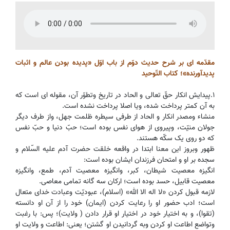
مقدّمه ای بر شرح حدیث دوّم از باب اوّل «پدیده بودن عالم و اثبات
پدیدآورنده»؛ کتاب التّوحید
۱.پیدایش انکار حقّ تعالی و الحاد در تاریخ وتطوّر آن، مقوله ای است که
به آن کمتر پرداخت شده، ویا اصلا‌ پرداخت نشده است.
منشاء ومصدر انکار و الحاد از طرفی سیطره ظلمت جهل، واز طرف دیگر
جولان منیّت، وپیروی از هوای نفس بوده است؛ حبّ دنیا و حبّ نفس
که دو روی یک سکّه هستند.
ظهور وبروز این معنا ابتدا در واقعه خلقت حضرت آدم علیه السّلام و
سجده بر او و امتحان فرزندان ایشان بوده است:
انگیزه معصیت شیطان، کبر، وانگیزه معصیت آدم، طمع، وانگیزه
معصیت قابیل، حسد بوده است؛ ارکان سه گانه تمامی معاصی.
لازمه قبول کردن «لا اله الا الله» (اسلام)، عبودیّت وعبادت خدای متعال
است؛ ادب حضور او را رعایت کردن (ایمان) خود را از آن او دانسته
(تقوا)، و به اختیار خود در اختیار او قرار دادن ( ولایت)؛ پس: با رغبت
وتواضع اطاعت او کردن وبه گردانیدن او گشتن؛ یعنی: اطاعت و ولایت او