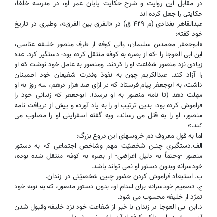
در مقابل این روایت و شرح حکایت پایان عمر او، در مدرسه خلفا،
حکایتی را جعل کرده اند:
عبدالقاهر بغدادی (م ۴۲۹ ق) در «الفرق بین الفرق»، وطبری در تاریخ
خود گفته:
«ابوجعفر محمدبن سلیمان، والی کوفه از طرف منصور خلیفه عبّاسی،
ابن ابی العوجا را -که از بصره به کوفه منتقل کرده بود- دستگیر کرد. عده
زیادی نزد منصور شفاعت او را کردند. ومنصور به عامل خود نوشت که او
را آزاد کند. عبدالکریم چون به نفوذ وقدرت شفیعان خود اطمینان
داشت، به ابوجعفر پیام فرستاد که در ازای صد هزار درهم، سه روز به او
مهلت دهد (تا نامه منصور به او برسد). ابوجعفر که زندانی خود را
فراموش کرده بود، بدین ترتیب او را به یاد آورده و پیش از دریافت نامه
منصور، او را به قتل می رساند، وبه گفته اسفراینی او را مصلوب می
کند.»
اما به قول معروف دم خروسهای این دروغ بزرگ:
الف.دستگیری چنین شخصیّت مهم وشاخص اجتماعی که به دستور
منصور -وحتماً به دلیل اغراضی- از بصره به کوفه منتقل شده بوده،
خودسرانه وبدون دستور او نمی تواند باشد.
ب. استبعاد فراموش کردن حضور چنین شخصیّتی در زندان.
ج. تصمیم خودسرانه برای اعدام او، بدون دستور منصور، که به نوبه خود
تمرّد از خلیفه محسوب می شود.
د.ابن ابی العوجا در زندان با خبر از شفاعت خود نزد خلیفه وقبول شدن