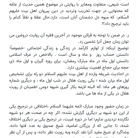
است شیعی، متفاوت ومغایر با روایتی در موضوع همین حدیث از عامّه
که محتوایی در جهت تخریب وتردید در دین پیروان اهل بیت علیهم
السّلام، که میوه دل دشمنان آنان است، دارد.حال عقلا‌ ‌و نقلاً کدام را
باید ترجیح داد؟!
ز. در ضمن با توجه به قرائن موجود در آخرین فقره آن روایت دروغین می
توان زمان جعل آنرا تخمین زد.
توضیح اینکه: از لوازم کارآمد در زندگی و زندگی اجتماعی -خصوصاً-
دانستن حساب روز و ماه و سال است . بالاخص در عرف اسلامی
دانستن اول ماه در ماه مبارک رمضان، برای روزه گیران و اول ماه ذی
حجه برای حجاج اهمیت بیشتری دارد.
در احادیث شریفه ‌وارده از اهل بیت علیهم السلام دو راه برای تشخیص
اول ماه بیان شده ؛ یکی رویت هلال در شب اول ماه ، و دیگری شماره
روزهای هر ماه؛ که البته لازمه بکار گیری شیوه دومی اطمینان از رویت
هلال در یکی از ماه ها می باشد.
در زمان حضور وجود مبارک ائمه علیهما السلام ،اختلافی در ترجیح یکی
از این دو شیوه بر دیگری گزارش نشده؛ اکر چه در صحت هر دو شیوه
نگارنده تردیدی ندارم؛ اما در دوره غیبت، در ترجیح یکی بر دیگری اختلاف
شده، تا جایی که از بزرگان امامیه، شیخ صدوق به عدد فتوا داده،
وشاگرد او شیخ مفید آنرا نقد کرده وبه رویت نظر داده، و پس از آن نظر