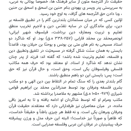
حقیقت دار التّرجمه متون از سایر فرهنگ ها، خصوصاً یونانی به عربی،
به سرپرستی پدر وپسر ی یهودی بنام حنین بن اسحق و اسحق بن حنین
، وبا دادن حق التّرجمه های گزاف، به اوج خود رسید.
اوّلین کسی که در میان مسلمانان بلندترین گام را در تطبیق فلسفه بر
دین، برای ماندگاری آن در سایه تقدّس دین و لاجرم تخریب منطق
تعلیم و تربیت ومعارف دین برداشت، فیلسوف شهیر ایرانی؛
ابونصرمحمّد بن محمّد فارابی (۲۵۷-۳۳۸ ه.ق) بود. او که شاگرد دو
استاد مسیحی به نام های متی بن یونس و یوحنّا بن حیلان بود، قاعدتاً
بایستی به همان سنّت شکل گرفته در مسیحیّت در تلفیق وتطبیق دین
و فلسفه، تعلیم وتربیت شده باشد؛ که گفته اند: فرزند از پدر چنان
نشان ندهد که شاگرد از استاد. او معتقد بود که حرف همه مکاتب
فلسفی وفیلسوفان یکی است، وحق است، و حال قرآن نیز که حق
است؛ پس: بایستی این دو باهم منطبق باشند.
گام بلندتر بعدی را که سنگ تمام در التقاط بین دین الهی و دو مکتب
بشری فلسفه وعرفان بود توسط صدرالدّین محمّد بن ابراهیم قوامی
شیرازی (۹۷۹- ۱۰۵۰ ه.ق) مشهور به ملاصدرا برداشته شد.
مکتب ومرام او که توسط شاگردان او ادامه یافته و تا به امروز باقی
مانده، در میان معاصران نیز طرفدارانی دارد که معتقدند حقیقت قرآن
وعرفان وبرهان یکی است. و نه فقط هر چیزی باطناً و حقیقتاً خداست،
که ظاهراً و صورتاً نیز خداست!؛ البته این حرف مدل و ورژن پیشرفته
حرف پیشینیان در عرفان ابن عربی وفلسفه صدرایی است.