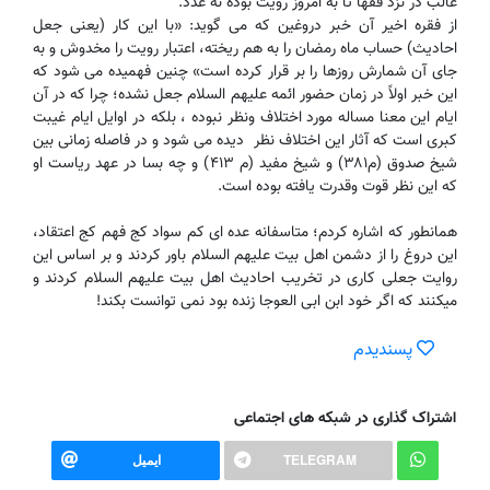
غالب در نزد فقها تا به امروز رویت بوده نه عدد.
از فقره اخیر آن خبر دروغین که می گوید: «با این کار (یعنی جعل
احادیث) حساب ماه رمضان را به هم ریخته، اعتبار رویت را مخدوش و به
جای آن شمارش روزها را بر قرار کرده است» چنین فهمیده می شود که
این خبر اولاً در زمان حضور ائمه علیهم السلام جعل نشده؛ چرا که در آن
ایام این معنا مساله مورد اختلاف ونظر نبوده ، بلکه در ا‌وایل ایام غیبت
کبری است که آثار این اختلاف نظر دیده می شود و در فاصله زمانی بین
شیخ صدوق (م۳۸۱) و شیخ مفید (م ۴۱۳) و چه بسا در عهد ریاست او
که این نظر قوت وقدرت یافته بوده است.
همانطور که اشاره کردم؛ متاسفانه عده ای کم سواد کج فهم کج اعتقاد،
این دروغ را از دشمن اهل بیت علیهم السلام باور کردند و بر اساس این
روایت جعلی کاری در تخریب احادیث اهل بیت علیهم السلام کردند و
میکنند که اگر خود ابن ابی العوجا زنده بود نمی توانست بکند!
پسندیدم
اشتراک گذاری در شبکه های اجتماعی
TELEGRAM
ایمیل