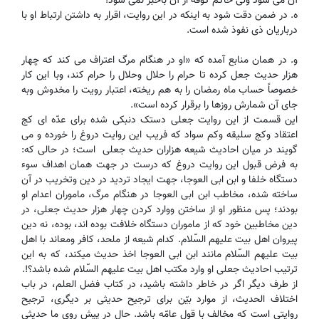
آن می شود ولی حاکم کوفه از آن باخبر نمی شود!
ه. در ضمن دقت شود به اینکه در این روایت، اقرار به داشتن ارتباط او با
درباریان ذی نفوذ شده است.
و. در همان منابع آمده که «او در هنگام مرگ اعتراف می کند که چهار
هزار حدیث جعل کرده تا حرام را حلال وحلال را حرام کند، وبا این کار
خصوصاً حساب ماه رمضان را به هم ریخته، اعتبار رویت را مخدوش وبه
جای آن شمارش روزها را برقرار کرده است».
این قسمت از این روایت جعلی دستک دنبکی شده برای عدّه ای کج
اعتقاد وکج سلیقه وکم سواد که فریب این روایت دروغ را خورده و می
گویند در میان احادیث شیعه هزاران حدیث جعلی است؛ در حالی که:
به فرض قبول این روایت دروغ که درست در جهت همان اهداف سوء
دستگاه خلفا و ابن ابی العوجا، جهت ایجاد تردید در دین وتخریب در آن
ساخته شده، مخاطب ابن ابی العوجا در هنگام مرگ، ماموران اعدام او
بودند؛ پس منظور او از ساختن ووارد کردن چهار هزار حدیث جعلی، در
دین مخاطبین خود که از ماموران دستگاه خلافت بوده اند، بوده، نه دین
پیروان اهل بیت علیهم السّلام. کدام شیعه از ملحد، کافر ومعاند با اهل
بیت علیهم السّلام مانند ابن ابی العوجا اخذ حدیث میکند، که به این
ترتیب احادیث جعلی ا‌و وارد مکتب اهل بیت علیهم السّلام شده باشد؟!.
از طرف دیگر اگر در خاطر داشته باشید، در کتاب فضل العلم، در باب
اختلاف الحدیث، از موارد بیّن برای ترجیح حدیثی بر دیگری، ترجیح
روایتی است که مخالف با قول عامّه باشد. حال در پیش روی ما حدیثی