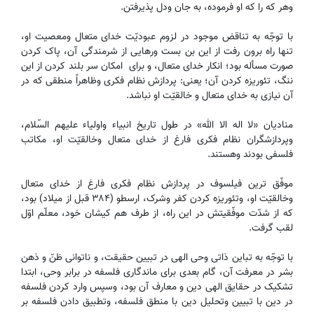
وهر که را که او فرموده، به جان ودل پذیرفتن.
با توجّه به تناقض موجود در لزوم عبودیّت خدای متعال ومعصیت او،
تنها راه برون رفت از این بن بست ورهایی از شرمندگی آن، پاک کردن
صورت مسأله بود؛ انکار خدای متعال، و برای امکان سر بلند کردن از این
ننگ، تئوریزه کردن آن؛ یعنی: پردازش نظام فکری وظاهراً منطقی که در
آن نیازی به خدای متعال و خالقیّت او نباشد.
منادیان «لا اله الا الله» در طول تاریخ انبیاء واولیاء علیهم السّلام،
وپردازشگران نظام فکری فارغ از خدای متعال وخالقیّت او، مکاتب
فلسفی بودند وهستند.
موفّق ترین فیلسوف در پردازش نظام فکری فارغ از خدای متعال
وخالقیّت او، وتئوریزه کردن کفر وشرک، ارسطو (۳۸۴ قبل از میلاد) بود،
که از شدّت موفّقیتش در این راه، از طرف هم کیشان خود، معلّم اوّل
لقب گرفت.
با توجّه به تباین ذاتی وحی الهی در تبیین حقیقت، و ناتوانی ظنّ و ذهن
بشر در معرفت آن، گام بعدی برای ماندگاری فلسفه در برابر وحی، ابتدا
تشکیک در حقایق الهی دین و معارف آن بود، وسپس وارد کردن فلسفه
در دین با تبیین وتحلیل دین با منطق فلسفه، وتطبیق دادن فلسفه بر