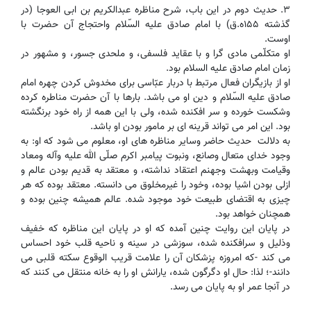
۳. حدیث دوم در این باب، شرح مناظره عبدالکریم بن ابی العوجا (در
گذشته ۱۵۵ه.ق) با امام صادق علیه السّلام واحتجاج آن حضرت با
اوست.
او متکلّمی مادی گرا و با عقاید فلسفی، و ملحدی جسور، و مشهور در
زمان امام صادق علیه السلام بود.
او از بازیگران فعال مرتبط با دربار عبّاسی برای مخدوش کردن چهره امام
صادق علیه السّلام و دین او می باشد. بارها با آن حضرت مناطره کرده
وشکست خورده و سر افکنده شده، ولی با این همه از راه خود برنگشته
بود. این امر می تواند قرینه ای بر مامور بودن او باشد.
به دلالت حدیث حاضر وسایر مناظره های او، معلوم می شود که او: به
وجود خدای متعال وصانع، ونبوت پیامبر اکرم صلّی الله علیه وآله ومعاد
وقیامت وبهشت وجهنم اعتقاد نداشته، و معتقد به قدیم بودن عالم و
ازلی بودن اشیا بوده، وخود را غیرمخلوق می دانسته. معتقد بوده که هر
چیزی به اقتضای طبیعت خود موجود شده. عالم همیشه چنین بوده و
همچنان خواهد بود.
در پایان این روایت چنین آمده که او در پایان این مناظره که خفیف
وذلیل و سرافکنده شده، سوزشی در سینه و ناحیه قلب خود احساس
می کند -که امروزه پزشکان آن را علامت قریب الوقوع سکته قلبی می
دانند-؛ لذا: حال او دگرگون شده، یارانش او را به خانه منتقل می کنند که
در آنجا عمر او به پایان می رسد.