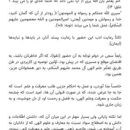
"الم یعلم بانّ الله یری"؛( آیا نمی داند که حتما خدای او را می بیند ؟
علق: ۱۴).
"سیر‌ی الله عملکم و رسوله و ‌المومنون"؛( زودتر از آن که گمان کنید،
خدا و رسولش و مومنین [یعنی: امیرالمومنین و ائمّه معصومین علیهم
السّلام]، عمل شما را می بینند ؛توبه: ۱۰۵).
ثالثاً رعایت ادب این حضور با رعایت پسند آنان در بایدها و نبایدها
(ایمان).
رابعاً سعی در دوام توجّه به آن حضور (تقوا)، که اگر خاطرتان باشد، به
اقتضای موقع و مسیری که در پیش بود، اوّلین توصیه ی کاربردی در طیّ
طریق تعلّم علم الهی آل محمد علیهم السّلام، به دور همخوانان عزیز،
همین بود.
خامساً بجا آوردن، و عمل به احکام جزیی طلب معرفت و علم است که
جا به جا عرض شده، که در صورت قبولی آن ها، امید است که چشمه
حکمت و معرفت وعلم الهی، به فضل و رحمت او، از دل جوشیده، و به
زبان جاری شود.
اما نکته پایانی ولی بسیار مهمّ در این میان آن که، داشتن اطّلاعات ‌و
دانش و به اصطلاح سواد نسبت به معارف و علوم الهی که از دانایان به
آن، آموخته می شود، ولاجرم ذهنی هستند، علم و معرفت الهی نبوده،