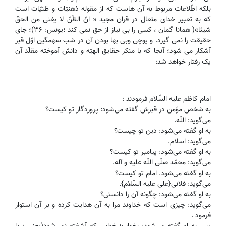
بلکه اطّلاعات مربوط به آن هاست که از مقوله ذهنیّات و ظنیّات است
که به تعبیر خدای متعال در قران مجید « انّ الظّنّ لا یغنی من الحقّ
شیئا»( همانا گمان ، کسی را بی نیاز از حق نمی کند ؛یونس: ۳۶)؛ جای
حقیقت را نمی گیرد. و پوچی وبی بها بودن آن در شب سهمگین اوّل قبر
آشکار می شود؛ آنجا که با منکر حقایق الهیّه و دانش آموخته مقلّد آن
یک رفتار خواهد شد:
امام كاظم عليه السّلام فرمودند :
به شخص مؤمن در قبرش گفته مى‌شود: پروردگار تو كيست‌؟
مى‌گويد: اللّه.
به او گفته مى‌شود: دين تو چيست‌؟
مى‌گويد: اسلام.
به او گفته مى‌شود: پيامبر تو كيست‌؟
مى‌گويد: محمّد صلّى اللّه عليه و آله.
به او گفته مى‌شود. امام تو كيست‌؟
مى‌گويد: فلانى{على عليه السّلام}.
به او گفته مى‌شود: چگونه آن را دانستى‌؟
مى‌گويد: چیزی است كه خداوند مرا به آن هدايت کرده و بر آن استوار
فرمود .