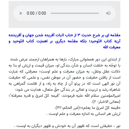
مقدّمه ای بر شرح حدیث ۳ از «باب اثبات آفریده شدن جهان و آفریننده
آن» کتاب التّوحید؛ بلکه مقدّمه دیگری بر اهمیّت کتاب التّوحید و
معرفت الله
از ابتدای این دور همخوانی مبارک، بارها به همراهان ارجمند عرض شده:
با توجّه به خلقت انسان و شأن بندگی او، میزان قیمت و ارزش او بنا به
دلالت عقل ونقل، به میزان معرفت و علم اوست؛ معرفتی که عبارت
است از یافتن حقیقت و حضور آن در موطن نفس، و علمی که حقیقت
آن نور الهی است که در پرتو آن از چاه به راه، و از ظلمت گمراهی به
شاهراه رشد و تربیت و تعالی در بندگی حقّ متعال، هدایت می شود:
امیرالمؤمنین سلام الله علیه فرمودند: "قیمه کلّ امرئ و قدره معرفته"؛
(معانی الاخبار: ۲).
«قیمه کلّ امرئ ما یعلم»؛(غرر الحکم:۴۲).
ارزش هر انسانی به اندازه معرفت و علم اوست .
نور ، حقیقتی است که ظهور آن به خودش و ظهور دیگران به اوست .