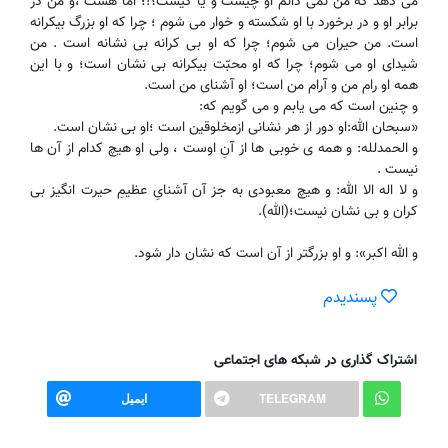
می دهد که من نمی دانم او چیست و یا کیست؟!؛ امّا هست ،و من در
برابر او و در برخورد با او شکسته و خوار می شوم ؛ چرا که او بزرگ بیکرانه
است. من حیران می شوم؛ چرا که او بی کرانه بی نشانه است . من
شیدای او می شوم؛ چرا که او محبّت بیکرانه بی نشان است؛ و با این
همه او رام من و آرام من است؛ او آشنای من است.
و چنین است که می یابم و می گویم که:
«سبحان الله:او دور از هر نشانی ازمخلوقین است ؛او بی نشان است.
و الحمدلله: و همه ی خوبی ها از آنِ اوست ، ولی او هیچ کدام از آن ها
نیست .
و لا اله الا الله: و هیچ معبودی به جز آن آشنایِ عظیمِ حیرت انگیز بی
کران و بی نشان نیست؛(الله).
و الله اکبر»: و او بزرگتر از آن است که نشان دار شود.
پسندیدم
اشتراک گذاری در شبکه های اجتماعی
TELEGRAM
ایمیل