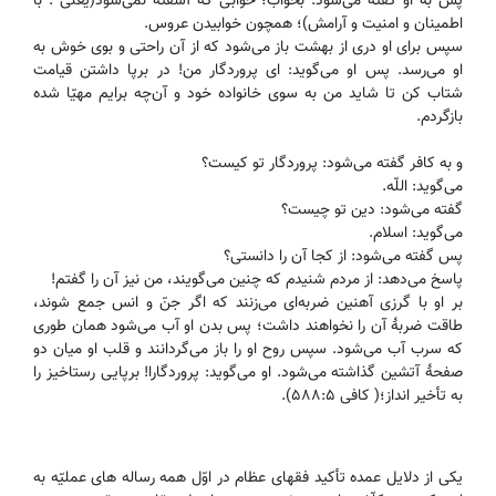
پس به او گفته مى‌شود: بخواب؛ خوابى كه آشفته نمى‌شود(یعنی : با
اطمینان و امنیت و آرامش)؛ همچون خوابيدن عروس.
سپس براى او درى از بهشت باز مى‌شود كه از آن راحتی و بوى خوش به
او مى‌رسد. پس او مى‌گويد: اى پروردگار من! در برپا داشتن قيامت
شتاب كن تا شايد من به سوى خانواده خود و آن‌چه برايم مهيّا شده
بازگردم.
و به كافر گفته مى‌شود: پروردگار تو كيست‌؟
مى‌گويد: اللّه.
گفته مى‌شود: دين تو چيست‌؟
مى‌گويد: اسلام.
پس گفته مى‌شود: از كجا آن را دانستى‌؟
پاسخ مى‌دهد: از مردم شنيدم كه چنين مى‌گويند، من نيز آن را گفتم!
بر او با گرزى آهنين ضربه‌اى مى‌زنند كه اگر جنّ و انس جمع شوند،
طاقت ضربۀ آن را نخواهند داشت؛ پس بدن او آب مى‌شود همان طورى
كه سرب آب مى‌شود. سپس روح او را باز مى‌گردانند و قلب او ميان دو
صفحۀ آتشين گذاشته مى‌شود. او مى‌گويد: پروردگارا! برپايى رستاخيز را
به تأخير انداز؛( کافی ۵۸۸:۵).
یکی از دلایل عمده تأکید فقهای عظام در اوّل همه رساله های عملیّه به