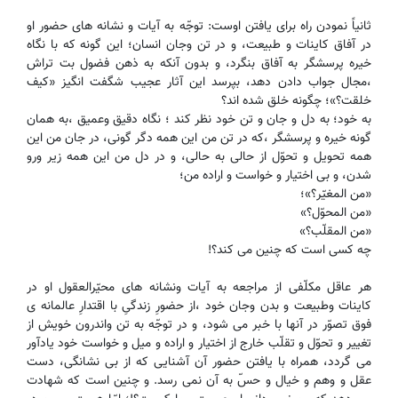
ثانیاً نمودن راه برای یافتن اوست: توجّه به آیات و نشانه های حضور او
در آفاق کاینات و طبیعت، و در تن وجان انسان؛ این گونه که با نگاه
خیره پرسشگر به آفاق بنگرد، و بدون آنکه به ذهن فضول بت تراش
،مجال جواب دادن دهد، بپرسد این آثار عجیب شگفت انگیز «کیف
خلقت؟»؛ چگونه خلق شده اند؟
به خود؛ به دل و جان و تن خود نظر کند ؛ نگاه دقیق وعمیق ،به همان
گونه خیره و پرسشگر ،که در تن من این همه دگر گونی، در جان من این
همه تحویل و تحوّل از حالی به حالی، و در دل من این همه زیر ورو
شدن، و بی اختیار و خواست و اراده من؛
«من المغیّر؟»؛
«من المحوّل؟»
«من المقلّب؟»
چه کسی است که چنین می کند؟!
هر عاقل مکلّفی از مراجعه به آیات ونشانه های محیّرالعقول او در
کاینات وطبیعت و بدن وجان خود ،از حضورِ زندگیِ با اقتدارِ عالمانه ی
فوق تصوّر در آنها با خبر می شود، و در توجّه به تن واندر‌ون خویش از
تغییر و تحوّل و تقلّب خارج از اختیار و اراده و میل و خواست خود یادآور
می گردد، همراه با یافتن حضور آن آشنایی که از بی نشانگی، دست
عقل و وهم و خیال و حسّ به آن نمی رسد. و چنین است که شهادت