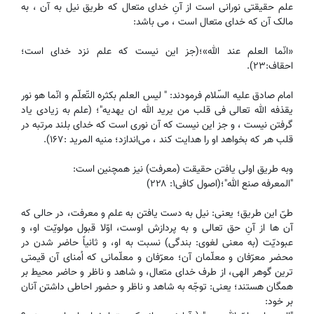
علم حقیقتی نورانی است از آنِ خدای متعال که طریق نیل به آن ، به
مالک آن که خدای متعال است ، می باشد:
«انّما العلم عند الله»؛(جز این نیست که علم نزد خدای است؛
احقاف:۲۳).
امام صادق علیه السّلام فرمودند: " لیس العلم بکثره التّعلّم و انّما هو نور
یقذفه الله تعالی فی قلب من یرید الله ان یهدیه"؛ (علم به زیادی یاد
گرفتن نیست ، و جز این نیست که آن نوری است که خدای بلند مرتبه در
قلب هر که بخواهد او را هدایت کند ، می‌اندازد؛ منیه المرید :۱۶۷).
وبه طریق اولی یافتن حقیقت (معرفت) نیز همچنین است:
"المعرفه صنع الله"؛(اصول کافی۱: ۲۲۸)
طیّ این طریق؛ یعنی: نیل به دست یافتن به علم و معرفت، در حالی که
آن ها از آنِ حق تعالی و به پردازش اوست، اوّلا‌ قبول مولویّت او، و
عبودیّت (به معنی لغوی: بندگی) نسبت به او، و ثانیاً حاضر شدن در
محضر معرّفان و معلّمان آن؛ معرّفان و معلّمانی که اُمنای آن قیمتی
ترین گوهر الهی، از طرف خدای متعال، و شاهد و ناظر و حاضر محیط بر
همگان هستند؛ یعنی: توجّه به شاهد و ناظر و حضور احاطی داشتن آنان
بر خود: