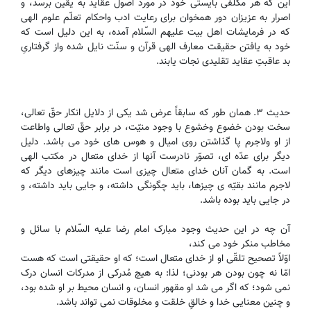
این که هر مکلّفی بایستی خود در مورد اصول عقاید به یقین برسد، و
اصرار به عزیزان دور همخوان برای رعایت ادب واحکام تعلّم علوم الهی
که در فرمایشات اهل بیت علیهم السّلام آمده، به این دلیل است که
خود به یافتن حقیقت معارف الهی قرآن و سنّت نایل شده واز گرفتاریِ
بد عاقبتِ عقاید تقلیدی نجات یابند.
حدیث ۳. همان طور که سابقاً عرض شد یکی از دلایل انکار حقّ تعالی،
سخت بودن خضوع وخشو‌ع با وجود منیّت، در برابر حقّ تعالی واطاعت
از او ولاجرم پا گذاشتن روی امیال و هوس های خود می باشد. دلیل
دیگر برای عدّه ای، تصوّر نادرست آنها از خدای متعال در مکتب الهی
است. به گمان آنان خدای متعال چیزی است مانند چیزهای دیگر که
لاجرم مانند بقیّه ی چیزها، باید چگونگی داشته، و جایی باید داشته، و
در جایی باید بوده باشد.
آن چه در این حدیث وجود مبارک امام رضا علیه السّلام با سائل و
مخاطب منکر خود می کند،
اوّلاً تصحیح تلقّی او از خدای متعال است؛ که او حقیقتی است که هست
امّا نه چون بودن هر بودنی؛ لذا: به هیچ مُدرکی از مدرکات انسان درک
نمی شود؛ که اگر می شد او مقهور انسان، و انسان محیط بر او شده بود،
و چنین معنایی خدا و خالقِ خلقت و مخلوقات نمی تواند باشد.