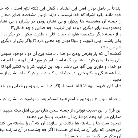
ابتدائاً در باطل بودن اصل این اعتقاد ، گفتن این نکته لازم است ، که 
خود مانند بقیه اشیاء که خدا نیستند ، دارند .اولین مشخصه خدای متعال
از جمله آن مشخصه ها بیکران و بی نشان بودن در بیکران و بی نشا
ومحدودیت برای دیگری ؛ و به این ترتیب چه خدایی و چه خالقی؟!
و از جمله دیگر مشخصه های او حیات ازلی ، وقدرت بیکران در بیکران اس
یکی باشند، پس ثنویت و دوتا بودن چه معنی دارد ؟! واگر یکی از دیگری
هم می باشد .
گذشته آن که باز بفرض بودن دو خدا ، فاصله بین آن دو ، موجود سومی ا
ازلی وخدا بودن دارد . وهمین گونه است امر در مورد این فرجه و فاصله 
دو خدا ، و داوری بین آنها می باشد ، وبه این ترتیب کار را به تکثیر آنها ت
واما هماهنگی و یکنواختی در جزئیات و کلیات امور در کاینات نشان از مدب
مجید :
« لو کان فیهما الهه الا آلله لفسدتا. (اگر در آسمان و زمین خدایی جز خدای ب
از جمله سوال های زندیق از امام علیه السلام بعد از توضیحات ایشان در
این فراز از این حدیث نورانی، از جمله سخن های نورانی اهل بیت علیهم ال
منکران می آید وهم موافقان. آن حضرت پاسخ می دهند:
«وجود سازه ها و ساخته ها دلالت بر سازنده آن که آن را ساخته می کند؛
می فهمی که برای آن سازنده ای هست؟! اگر چه چشمت بر آن سازنده نیفتاد
آن منکر می گوید: پس او چیست؟