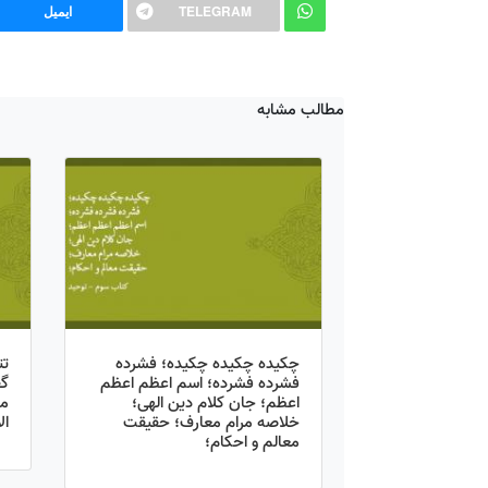
TELEGRAM
ایمیل
مطالب مشابه
چکیده چکیده چکیده؛ فشرده
تت
فشرده فشرده؛ اسم اعظم اعظم
گ
اعظم؛ جان کلام دین الهی؛
مک
خلاصه مرام معارف؛ حقیقت
ال
معالم و احکام؛