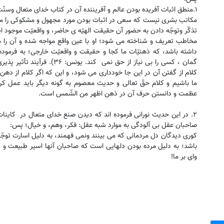
۱.منطق اثبات آفریده بودن عالم و آفریننده آن در کتاب خدای متعال وسنّ
مکاتب بشری نیست که سعی در اثبات بودن مورد مجهول و مشکوکی را می 
تذکّر وتوجّه دادن به حضور آن حقیقت الهیّه ی حاضر، و واقعیّت موجود ا
مخاطب تعریف و شناخته می شود؛ او با عین ‌واقع مواجه شده و آن را م
داشته باشد، که ذهنیّات ما کجا و حقیقت و واقعیّت خارجی؛ به فرموده 
گمان ، کسی را بی نیاز از حق نمی
کلام از گفتن آن در این جا خودداری می شود، و این که اگر کلام از ده
ما باشیم و کلام حقّ تعالی و حدیث معصوم به گونه دیگر باید عمل کرد.
عظمت و دانستن حرف آن در ذهن اظهر من الشّمس است.
۲. در این حدیث نورانی فرموده اند که دیدن صنع خدای متعال در کاینات
صاحبان عقل بی آلودگی به موارد شبه عقل: فکر، وهم، و خیال؛ پس:
کوری دیدگان دل مردمانی که می بینند ونمی فهمند، به دلیل اسارت توجّها
باشد؛ به دلیل مرده بودن دلهایی است که صاحبان آنها اسیر طبیعت و گر
وای بر ما!