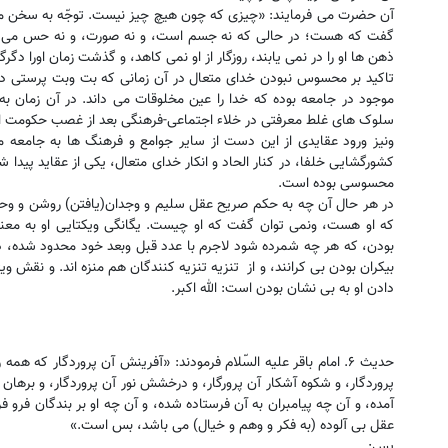
آن حضرت می فرمایند: «چیزی که چون هیچ چیز نیست. توجّه به سخن من 
گفت که هست؛ در حالی که نه جسم است، و نه صورت، و نه حس می شود
ذهن ها او را در نمی یابند، روزگار از او نمی کاهد، و گذشت زمان اورا دگر
تاکید بر محسوس نبودن خدای متعال در آن زمانی که بت وبت پرستی در 
موجود در جامعه بوده که خدا را عین مخلوقات می داند. در آن زمان ب
سلوک های غلط معرفتی در خلاء اجتماعی-فرهنگی بعد از غصب حکومت از ط
ونیز ورود عقایدی از این دست از سایر جوامع و فرهنگ ها به جامع
کشورگشایی خلفا، در کنار الحاد و انکار خدای متعال، یکی از عقاید پیدا
محسوسی بوده است.
در هر حال آن چه به حکم صریح عقل سلیم و وجدان(یافتن) روشن و وحی
که او هست، ونمی توان گفت که او چیست. یگانگی ویکتایی او به مع
بودن، که هر چه شمرده شود لاجرم با عدد قبل وبعد خود محدود شده، د
بیکران بودن بی کرانند، و از تنزیه تنزیه کنندگان هم منزه اند. و نقش و
دادن او به بی نشان بودن است: الله اکبر.
حدیث ۶. امام باقر علیه السّلام فرمودند: «آفرینش آن پروردگار که ه
پروردگار، و شکوه آشکار آن پرورگار، و درخشش نور آن پروردگار، و برهان 
آمده، و آن چه پیامبران به آن فرستاده شده، و آن چه او بر بندگان فرو ف
عقل بی آلوده (به فکر و وهم و خیال) می باشد، بس است.»
پس: