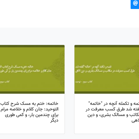
مه و تکمله آنچه در "خاتمه"
خاتمه: ختم به مسک شرح کتاب
فته شد طرق کسب معرفت در
التوحید: جان کلام و خلاصه مرام
اتب و مسالک بشری، و دین
برای چندمین بار، و کمی طوری
اهی
دیگر