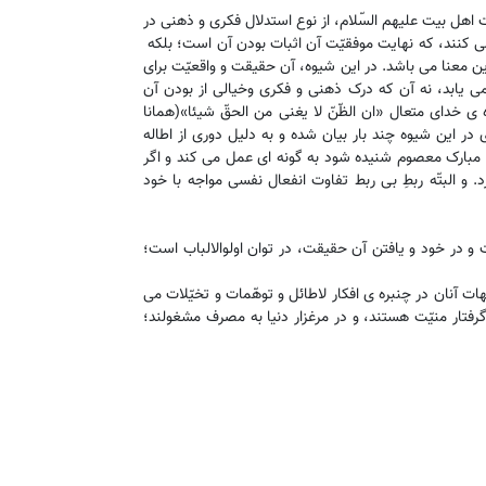
ت اهل بیت علیهم السّلام، از نوع استدلال فکری و ذهنی در
کنند، که نهایت موفقیّت آن اثبات بودن آن است؛ بلکه
ین معنا می باشد. در این شیوه، آن حقیقت و واقعیّت برای
ی یابد، نه آن که درک ذهنی و فکری وخیالی از بودن آن
ی خدای متعال «ان الظّنّ لا یغنی من الحقّ شیئا»(همانا
 کند. یونس: ۳۶). فرآیند تأثیر پذیری در این شیوه چند بار بیان شده و به دلیل دوری از اطاله
ن مبارک معصوم شنیده شود به گونه ای عمل می کند و اگر
 و البتّه ربطِ بی ربط تفاوت انفعال نفسی مواجه با خود
 و در خود و یافتن آن حقیقت، در توان اولوالالباب است؛
ت آنان در چنبره ی افکار لاطائل و توهّمات و تخیّلات می
فتار منیّت هستند، و در مرغزار دنیا به مصرف مشغولند؛