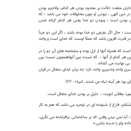
خدایان متعدد دلالت بر محدود بودن هر کدام، ولاجرم بودن
 در دین الهی ، نبودن او چون مخلوقات خود می باشد ؛ که
ن بودن است ، وبودن دو خدا یعنی هر کدام کرانه شدن
ت ؛ حال اگر بفرض دو خدا بوده باشد ، اگر این دو عیناً
 در قدرت افزون باشد که عملاً اوست که خدای است و واحد
ست که همراه آنها از ازل بوده و مشخصه های آن دو را در
بین هر کدام از آنها ، که نسبت بین آنهاهمچون نسبت بین
ا بی نهایت می کشاند .
ری واحد وتدبیری واحد دارد ؛به بیان خدای متعال در قران
ود هر آینه تباه می شدند. انبیاء : ۲۲)
 مورد بطلان ثنویت ، دلیل بر بودن خدای متعال است.
سّلام، فارغ از شنونده ای در توحید می باشد که هم به کار
 آیا نمی بینی وقتی که بر ساختمانی برافراشته می نگری،
ه واو را ندیده باشی.»