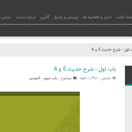
جمه کتاب
اخبار و اطلاعیه ها
پرسش و پاسخ
گالری
درباره سایت
تماس با
 اول - شرح حدیث 5 و 6
باب اول - شرح حدیث 5 و 6
نمایش : ۱٬۲۹۸ دفعه
موضوع :
باب سوم - التوحید