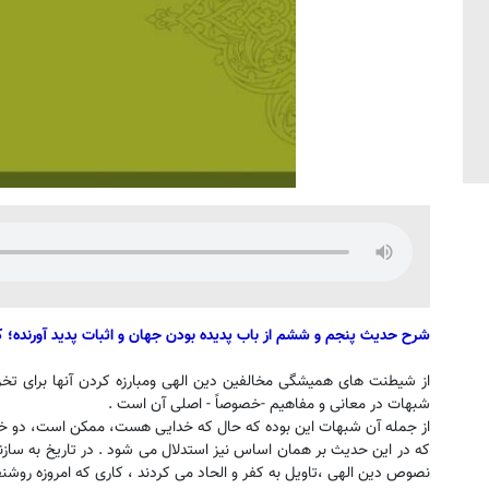
شرح حدیث پنجم و ششم از باب پدیده بودن جهان و اثبات پدید آورنده؛ کت
از شیطنت های همیشگی مخالفین دین الهی ومبارزه کردن آنها برای تخری
شبهات در معانی و مفاهیم -خصوصا‌ً - اصلی آن است .
از جمله آن شبهات این بوده که حال که خدایی هست، ممکن است، دو خدا 
که در این حدیث بر همان اساس نیز استدلال می شود . در تاریخ به سازندگ
نصوص دین الهی ،تاویل به کفر و الحاد می کردند ، کاری که امروزه روشنف