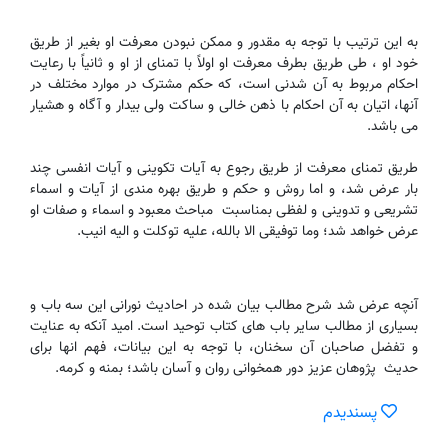
به این ترتیب با توجه به مقدور و ممکن نبودن معرفت او بغیر از طریق
خود او ، طی طریق بطرف معرفت او اولاً با تمنای از او و ثانیاً با رعایت
احکام مربوط به آن شدنی است، که حکم مشترک در موارد مختلف در
آنها، اتیان به آن احکام با ذهن خالی و ساکت ولی بیدار و آگاه و هشیار
می باشد.
طریق تمنای معرفت از طریق رجوع به آیات تکوینی و آیات انفسی چند
بار عرض شد، و اما روش و حکم و طریق بهره مندی از آیات و اسماء
تشریعی و تدوینی و لفظی بمناسبت مباحث معبود و اسماء و صفات او
عرض خواهد شد؛ وما توفیقی الا بالله، علیه توکلت و الیه انیب.
آنچه عرض شد شرح مطالب بیان شده در احادیث نورانی این سه باب و
بسیاری از مطالب سایر باب های کتاب توحید است. امید آنکه به عنایت
و تفضل صاحبان آن سخنان، با توجه به این بیانات، فهم انها برای
حدیث پژوهان عزیز دور همخوانی روان و آسان باشد؛ بمنه و کرمه.
پسندیدم