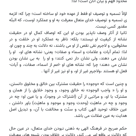
محدود فهم و بیان آنان است؛ لذا:
اوّلاً تسمیه و توصیف او فقط از عهده خود او ساخته است؛ چرا که: لازمه
ی تسمیه و توصیف خدای متعال معرفت به او و عملکرد اوست، که البتّه
مقدور کسی نیست.
ثانیا‌ از آثار وصف ناپذیر بودن او این که اوصاف کمال او در حقیقت
نشانه از کیفیت او نیستند؛ بلکه: ناظر به عملکرد او در خلقت و در
مخلوقین، و لاجرم نفی نقص از او می باشند، نه دلالت به چند و چون او.
‌لذا: تمام آیات و علامات و اسماء و صفات؛ یعنی: نشانه های او، او را
نشان می دهند، ولی نشان دار نمی کنند؛ و او را به بی نشان بودن
نشان می دهند؛ چرا که: نشانه های او -اعم از اسماء، صفات، و آیات-
فعل او هستند ،ولاجرم غیر از او، و او نیز غیر از آنها .
و چنین است که «وجود» را حقیقت مشترک بین خالق و مخلوق دانستن،
و او را « واجب الوجود» نه خالق وجود، و وجود خلایق را از همان و
مشترک با او، و مراتبی از آن (اشتراک در وجود)، و یا عین او؛ چه در
وجود و چه در ماهیّت (وحدت وجود و موجود و ماهیّت) باور داشتن ،
عین خلاف توحید الهی کتاب و سنّت و مخالفت با آن، و تبدیل اصل
هدایت به عین ضلالت می باشد.
حکم صریح در فرهنگ الهی به ذهنی نبودن خدای متعال، در عین حال
که دلالت بر واقع امر می کند، دلالت بر خلاف بودن شیوه های معرفت