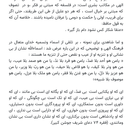
الهی در مکاتب بشری است: در فلسفه که مبتنی بر فکر ،و در تصوف
که مبتنی بر خیال است ، که هر دو علیل از طی این طریقند، حتی اگر
برای فریب، ا‌ولی را حکمت و دومی را عرفان نامیده باشند . خلاصه آن که
به قول حافظ:
«عنقا شکار کس نشود دام باز گیر» .
و اما شاهدی برای نمونه ، بر تلقی از اسماء وتسمیه خدای متعال در
فرهنگ الهی و توضیحی که در این باره عرض شد : اسماءالله نشان از بی
نشانی او و تنزیه او از عیب و نقص حتی از تنزیه ما هستند :
« یامن هو أحد بلا ضدّ، یامن هو فرد بلا ندّ، یا من هو صمد بلا عیب، یا
من هو وتر بلا کیف، یا هو قاض بلا حیف، یا من هو ربّ بلا وزیر، یا من
هو عزیز بلا ذلّ، یا من هو غنیّ بلا فقر، یامن هو ملک بلا عزل، یامن هو
موصوف بلا شبیه»؛
ای که او یکتایی است بی ضدّ، ای که او یگانه ای است بی مانند ، ای که
او بی نیازی است بی عیب، ای که او تک است بی چگونگی ، ای که او
داوری است بدون ستمکاری، ای که او پروردگاری است بدون دستیاری،
ای که او پیروزی است بدون خواری، ای که او دارایی است بی نداری ، ای
که او پادشاهی است بدون برکناری، ای که او نشان داری است بی نشان
ومانندی. (فقره ۷۴ دعای شریف جوشن کبیر).