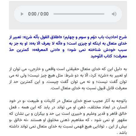
شرح احاديث باب دوّم و سوم و چهارم؛ «اطلاق القول بأنّه شئ»: تعبیر از
خدای متعال به اینکه او چیزی است؛ و «أنّه لا یعرف الّا به»: او به جز به
سبب خودش شناخته نمی شود؛ و «ادنی المعرفه»: کمترین حدّ
معرفت؛ کتاب التّوحید
به دلیل این که خدای متعال حقیقتی است واقعی و خارجی، می توان از
او تعبیر به «شئ» کرد، الّا به دو شرط: مثل هیچ چیز نیست؛ ولی نه می
توان گفت نیست؛ و نه می توان گفت چیست. و این کمترین حد از
معرفت قابل قبول نسبت به خدای متعال است.
باتوجه به آثار عجیب صنع خدای متعال در کاینات و طبیعت ،و در خود
انسان در ابعاد مختلف، ذهن او می تواند در یابد که این همه ، فعل
خالق قاهر و قدیر وعلیم و خبیری است بی حد و بیکران و بی نشان که
مقهور او نمی شود ، که مفاهیم ذهنی مخلوق او هستند ،نه خالق ،و
بیش از این ، توانایی هیچ فهمی نسبت به خدای متعال نمی تواند داشته
باشد .