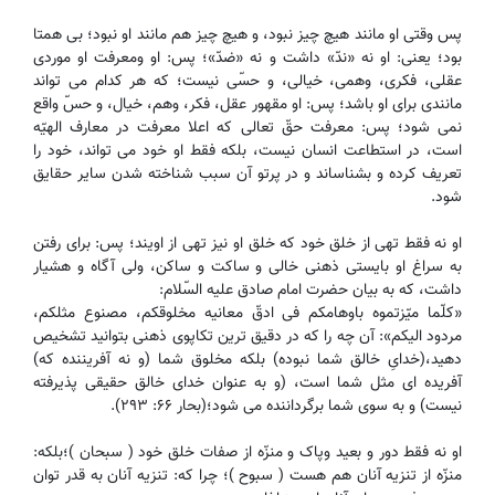
پس وقتی او مانند هیچ چیز نبود، و هیچ چیز هم مانند او نبود؛ بی همتا
بود؛ یعنی: او نه «ندّ» داشت و نه «ضدّ»؛ پس: او ومعرفت او موردی
عقلی، فکری، وهمی، خیالی، و حسّی نیست؛ که هر کدام می تواند
مانندی برای او باشد؛ پس: او مقهور عقل، فکر، وهم، خیال، و حسّ واقع
نمی شود؛ پس: معرفت حقّ تعالی که اعلا معرفت در معارف الهیّه
است، در استطاعت انسان نیست، بلکه فقط او خود می تواند، خود را
تعریف کرده و بشناساند و در پرتو آن سبب شناخته شدن سایر حقایق
شود.
او نه فقط تهی از خلق خود که خلق او نیز تهی از اویند؛ پس: برای رفتن
به سراغ او بایستی ذهنی خالی و ساکت و ساکن، ولی آگاه و هشیار
داشت، که به بیان حضرت امام صادق علیه السّلام:
«کلّما میّزتموه باوهامکم فی ادقّ معانیه مخلوقکم، مصنوع مثلکم،
مردود الیکم»: آن چه را که در دقیق ترین تکاپوی ذهنی بتوانید تشخیص
دهید،(خدایِ خالق شما نبوده) بلکه مخلوق شما (و نه آفریننده که)
آفریده ای مثل شما است، (و به عنوان خدای خالق حقیقی پذیرفته
نیست) و به سوی شما برگرداننده می شود؛(بحار ۶۶: ۲۹۳).
او نه فقط دور و بعید وپاک و منزّه از صفات خلق خود ( سبحان )؛بلکه:
منزّه از تنزیه آنان هم هست ( سبوح )؛ چرا که: تنزیه آنان به قدر توان